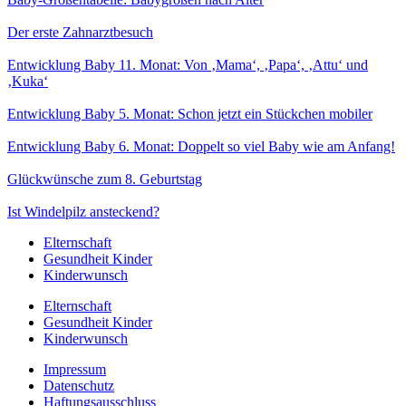
Der erste Zahnarztbesuch
Entwicklung Baby 11. Monat: Von ‚Mama‘, ‚Papa‘, ‚Attu‘ und
‚Kuka‘
Entwicklung Baby 5. Monat: Schon jetzt ein Stückchen mobiler
Entwicklung Baby 6. Monat: Doppelt so viel Baby wie am Anfang!
Glückwünsche zum 8. Geburtstag
Ist Windelpilz ansteckend?
Elternschaft
Gesundheit Kinder
Kinderwunsch
Elternschaft
Gesundheit Kinder
Kinderwunsch
Impressum
Datenschutz
Haftungsausschluss