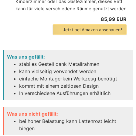
Kinderzimmer oder das Gästezimmer, dieses Bett
kann für viele verschiedene Räume genutzt werden
85,99 EUR
Jetzt bei Amazon anschauen*
Was uns gefällt:
stabiles Gestell dank Metallrahmen
kann vielseitig verwendet werden
einfache Montage-kein Werkzeug benötigt
kommt mit einem zeitlosen Design
In verschiedene Ausführungen erhältlich
Was uns nicht gefällt:
bei hoher Belastung kann Lattenrost leicht
biegen