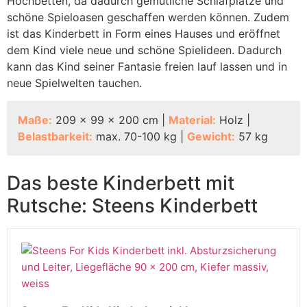
Hochbetten, da dadurch gemütliche Schlafplätze und
schöne Spieloasen geschaffen werden können. Zudem
ist das Kinderbett in Form eines Hauses und eröffnet
dem Kind viele neue und schöne Spielideen. Dadurch
kann das Kind seiner Fantasie freien lauf lassen und in
neue Spielwelten tauchen.
Maße:
209 x 99 x 200 cm |
Material:
Holz |
Belastbarkeit:
max. 70-100 kg |
Gewicht:
57 kg
Das beste Kinderbett mit
Rutsche: Steens Kinderbett