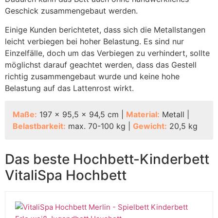
Geschick zusammengebaut werden.
Einige Kunden berichtetet, dass sich die Metallstangen
leicht verbiegen bei hoher Belastung. Es sind nur
Einzelfälle, doch um das Verbiegen zu verhindert, sollte
möglichst darauf geachtet werden, dass das Gestell
richtig zusammengebaut wurde und keine hohe
Belastung auf das Lattenrost wirkt.
Maße:
197 x 95,5 x 94,5 cm |
Material:
Metall |
Belastbarkeit:
max. 70-100 kg |
Gewicht:
20,5 kg
Das beste Hochbett-Kinderbett
VitaliSpa Hochbett