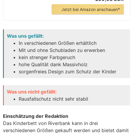
Jetzt bei Amazon anschauen*
Was uns gefällt:
In verschiedenen Größen erhältlich
Mit und ohne Schubladen zu erwerben
kein strenger Farbgeruch
hohe Qualität dank Massivholz
sorgenfreies Design zum Schutz der Kinder
Was uns nicht gefällt:
Rausfallschutz nicht sehr stabil
Einschätzung der Redaktion
Das Kinderbett von Riverbank kann in drei
verschiedenen Größen gekauft werden und bietet damit