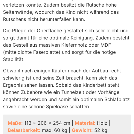
verletzen könnte. Zudem besitzt die Rutsche hohe
Seitenwände, wodurch das Kind nicht während des
Rutschens nicht herunterfallen kann.
Die Pflege der Oberfläche gestaltet sich sehr leicht und
sorgt damit für eine optimale Reinigung. Zudem besteht
das Gestell aus massiven Kiefernholz oder MDF
(mitteldichte Faserplatte) und sorgt für die nötige
Stabilität.
Obwohl nach einigen Käufern nach der Aufbau recht
schwierig ist und seine Zeit braucht, kann sich das
Ergebnis sehen lassen. Sobald das Kinderbett steht,
können Zubehöre wie ein Tunnelzelt oder Vorhänge
angebracht werden und somit ein optimalen Schlafplatz
sowie eine schöne Spieloase schaffen.
Maße:
113 x 206 x 254 cm |
Material:
Holz |
Belastbarkeit:
max. 60 kg |
Gewicht:
52 kg