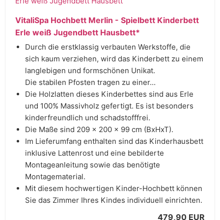
VitaliSpa Hochbett Merlin - Spielbett Kinderbett
Erle weiß Jugendbett Hausbett*
Durch die erstklassig verbauten Werkstoffe, die
sich kaum verziehen, wird das Kinderbett zu einem
langlebigen und formschönen Unikat.
Die stabilen Pfosten tragen zu einer...
Die Holzlatten dieses Kinderbettes sind aus Erle
und 100% Massivholz gefertigt. Es ist besonders
kinderfreundlich und schadstofffrei.
Die Maße sind 209 x 200 x 99 cm (BxHxT).
Im Lieferumfang enthalten sind das Kinderhausbett
inklusive Lattenrost und eine bebilderte
Montageanleitung sowie das benötigte
Montagematerial.
Mit diesem hochwertigen Kinder-Hochbett können
Sie das Zimmer Ihres Kindes individuell einrichten.
479,90 EUR