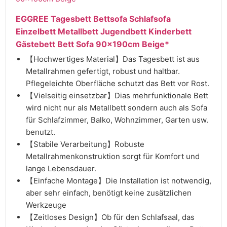
EGGREE Tagesbett Bettsofa Schlafsofa
Einzelbett Metallbett Jugendbett Kinderbett
Gästebett Bett Sofa 90x190cm Beige*
【Hochwertiges Material】Das Tagesbett ist aus
Metallrahmen gefertigt, robust und haltbar.
Pflegeleichte Oberfläche schutzt das Bett vor Rost.
【Vielseitig einsetzbar】Dias mehrfunktionale Bett
wird nicht nur als Metallbett sondern auch als Sofa
für Schlafzimmer, Balko, Wohnzimmer, Garten usw.
benutzt.
【Stabile Verarbeitung】Robuste
Metallrahmenkonstruktion sorgt für Komfort und
lange Lebensdauer.
【Einfache Montage】Die Installation ist notwendig,
aber sehr einfach, benötigt keine zusätzlichen
Werkzeuge
【Zeitloses Design】Ob für den Schlafsaal, das