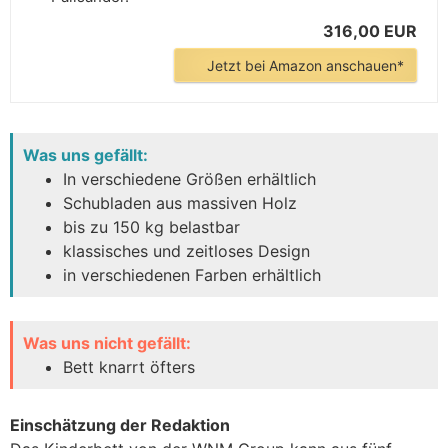
316,00 EUR
Jetzt bei Amazon anschauen*
Was uns gefällt:
In verschiedene Größen erhältlich
Schubladen aus massiven Holz
bis zu 150 kg belastbar
klassisches und zeitloses Design
in verschiedenen Farben erhältlich
Was uns nicht gefällt:
Bett knarrt öfters
Einschätzung der Redaktion