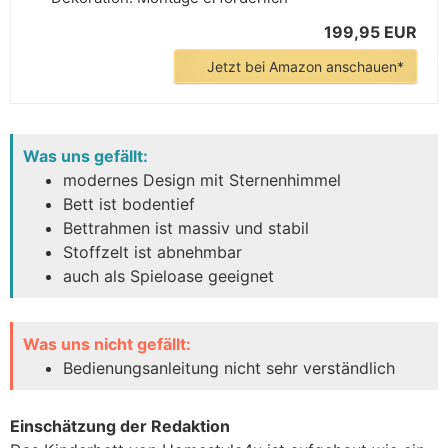
199,95 EUR
Jetzt bei Amazon anschauen*
Was uns gefällt:
modernes Design mit Sternenhimmel
Bett ist bodentief
Bettrahmen ist massiv und stabil
Stoffzelt ist abnehmbar
auch als Spieloase geeignet
Was uns nicht gefällt:
Bedienungsanleitung nicht sehr verständlich
Einschätzung der Redaktion