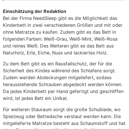
Einschätzung der Redaktion
Bei der Firma NeedSleep gibt es die Möglichkeit das
Kinderbett in zwei verschiedenen Größen und mit oder
ohne Matratze zu kaufen. Zudem gibt es das Bett in
folgenden Farben: Weiß-Grau, Weiß-Mint, Weiß-Rosa
und reines Weiß. Des Weiteren gibt es das Bett aus
Naturholz, Erle, Eiche, Nuss und lackiertes Holz.
Zu dem Bett gibt es ein Rausfallschutz, der für die
Sicherheit des Kindes während des Schlafens sorgt.
Zudem werden Abdeckungen mitgeliefert, sodass
herausstehende Schrauben abgedeckt werden können.
Da jedes Kinderbett per Hand gefertigt und geschliffen
wird, ist jedes Bett ein Unikat.
Für weiteren Stauraum sorgt die große Schublade, wo
Spielzeug oder Bettwäsche verstaut werden kann. Die
mitgelieferte Matratze besteht aus Schaumstoff und hat