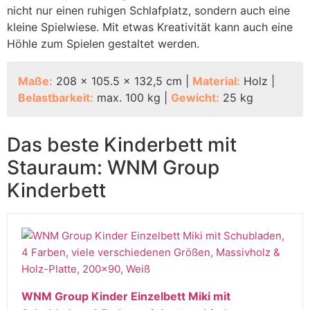
nicht nur einen ruhigen Schlafplatz, sondern auch eine
kleine Spielwiese. Mit etwas Kreativität kann auch eine
Höhle zum Spielen gestaltet werden.
Maße:
208 x 105.5 x 132,5 cm |
Material:
Holz |
Belastbarkeit:
max. 100 kg |
Gewicht:
25 kg
Das beste Kinderbett mit
Stauraum: WNM Group
Kinderbett
WNM Group Kinder Einzelbett Miki mit