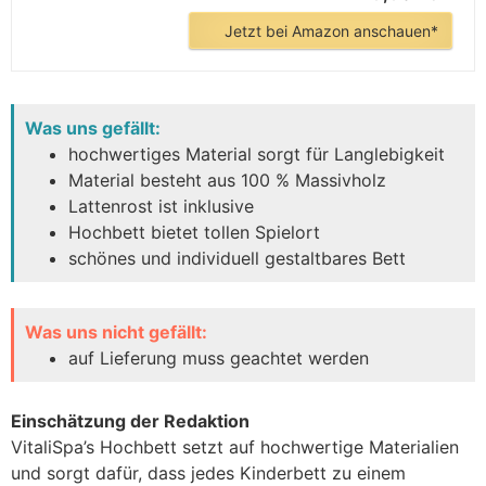
Jetzt bei Amazon anschauen*
Was uns gefällt:
hochwertiges Material sorgt für Langlebigkeit
Material besteht aus 100 % Massivholz
Lattenrost ist inklusive
Hochbett bietet tollen Spielort
schönes und individuell gestaltbares Bett
Was uns nicht gefällt:
auf Lieferung muss geachtet werden
Einschätzung der Redaktion
VitaliSpa’s Hochbett setzt auf hochwertige Materialien
und sorgt dafür, dass jedes Kinderbett zu einem