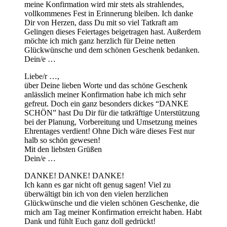
meine Konfirmation wird mir stets als strahlendes,
vollkommenes Fest in Erinnerung bleiben. Ich danke
Dir von Herzen, dass Du mit so viel Tatkraft am
Gelingen dieses Feiertages beigetragen hast. Außerdem
möchte ich mich ganz herzlich für Deine netten
Glückwünsche und dem schönen Geschenk bedanken.
Dein/e …
Liebe/r …,
über Deine lieben Worte und das schöne Geschenk
anlässlich meiner Konfirmation habe ich mich sehr
gefreut. Doch ein ganz besonders dickes “DANKE
SCHÖN” hast Du Dir für die tatkräftige Unterstützung
bei der Planung, Vorbereitung und Umsetzung meines
Ehrentages verdient! Ohne Dich wäre dieses Fest nur
halb so schön gewesen!
Mit den liebsten Grüßen
Dein/e …
DANKE! DANKE! DANKE!
Ich kann es gar nicht oft genug sagen! Viel zu
überwältigt bin ich von den vielen herzlichen
Glückwünsche und die vielen schönen Geschenke, die
mich am Tag meiner Konfirmation erreicht haben. Habt
Dank und fühlt Euch ganz doll gedrückt!